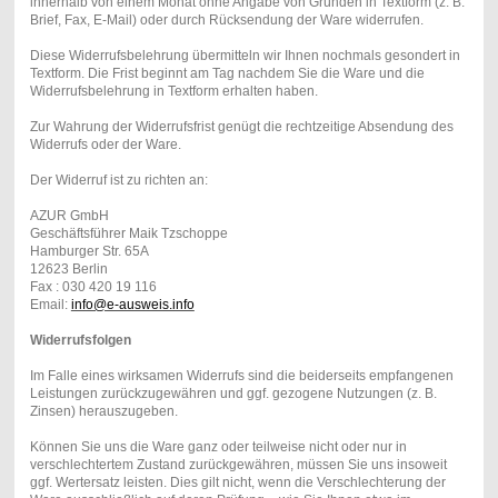
innerhalb von einem Monat ohne Angabe von Gründen in Textform (z. B.
Brief, Fax, E-Mail) oder durch Rücksendung der Ware widerrufen.
Diese Widerrufsbelehrung übermitteln wir Ihnen nochmals gesondert in
Textform. Die Frist beginnt am Tag nachdem Sie die Ware und die
Widerrufsbelehrung in Textform erhalten haben.
Zur Wahrung der Widerrufsfrist genügt die rechtzeitige Absendung des
Widerrufs oder der Ware.
Der Widerruf ist zu richten an:
AZUR GmbH
Geschäftsführer Maik Tzschoppe
Hamburger Str. 65A
12623 Berlin
Fax : 030 420 19 116
Email:
info@e-ausweis.info
Widerrufsfolgen
Im Falle eines wirksamen Widerrufs sind die beiderseits empfangenen
Leistungen zurückzugewähren und ggf. gezogene Nutzungen (z. B.
Zinsen) herauszugeben.
Können Sie uns die Ware ganz oder teilweise nicht oder nur in
verschlechtertem Zustand zurückgewähren, müssen Sie uns insoweit
ggf. Wertersatz leisten. Dies gilt nicht, wenn die Verschlechterung der