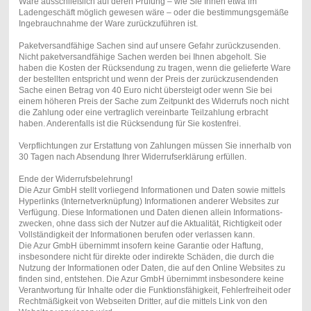
Ware ausschließlich auf deren Prüfung – wie Sie Ihnen etwa im
Ladengeschäft möglich gewesen wäre – oder die bestimmungsgemäße
Ingebrauchnahme der Ware zurückzuführen ist.
Paketversandfähige Sachen sind auf unsere Gefahr zurückzusenden.
Nicht paketversandfähige Sachen werden bei Ihnen abgeholt. Sie
haben die Kosten der Rücksendung zu tragen, wenn die gelieferte Ware
der bestellten entspricht und wenn der Preis der zurückzusendenden
Sache einen Betrag von 40 Euro nicht übersteigt oder wenn Sie bei
einem höheren Preis der Sache zum Zeitpunkt des Widerrufs noch nicht
die Zahlung oder eine vertraglich vereinbarte Teilzahlung erbracht
haben. Anderenfalls ist die Rücksendung für Sie kostenfrei.
Verpflichtungen zur Erstattung von Zahlungen müssen Sie innerhalb von
30 Tagen nach Absendung Ihrer Widerrufserklärung erfüllen.
Ende der Widerrufsbelehrung!
Die Azur GmbH stellt vorliegend Informationen und Daten sowie mittels
Hyperlinks (Internetverknüpfung) Informationen anderer Websites zur
Verfügung. Diese Informationen und Daten dienen allein Informations-
zwecken, ohne dass sich der Nutzer auf die Aktualität, Richtigkeit oder
Vollständigkeit der Informationen berufen oder verlassen kann.
Die Azur GmbH übernimmt insofern keine Garantie oder Haftung,
insbesondere nicht für direkte oder indirekte Schäden, die durch die
Nutzung der Informationen oder Daten, die auf den Online Websites zu
finden sind, entstehen. Die Azur GmbH übernimmt insbesondere keine
Verantwortung für Inhalte oder die Funktionsfähigkeit, Fehlerfreiheit oder
Rechtmäßigkeit von Webseiten Dritter, auf die mittels Link von den