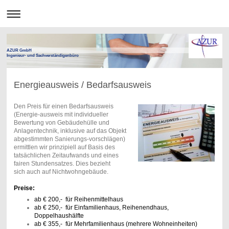
AZUR GmbH
Ingenieur- und Sachverständigenbüro
Energieausweis / Bedarfsausweis
Den Preis für einen Bedarfsausweis
(Energie-ausweis mit individueller
Bewertung von Gebäudehülle und
Anlagentechnik, inklusive auf das Objekt
abgestimmten Sanierungs-vorschlägen)
ermittlen wir prinzipiell auf Basis des
tatsächlichen Zeitaufwands und eines
fairen Stundensatzes. Dies bezieht
sich auch auf Nichtwohngebäude.
Preise:
ab € 200,- für Reihenmittelhaus
ab € 250,- für Einfamilienhaus, Reihenendhaus,
Doppelhaushälfte
ab € 355,- für Mehrfamilienhaus (mehrere Wohneinheiten)