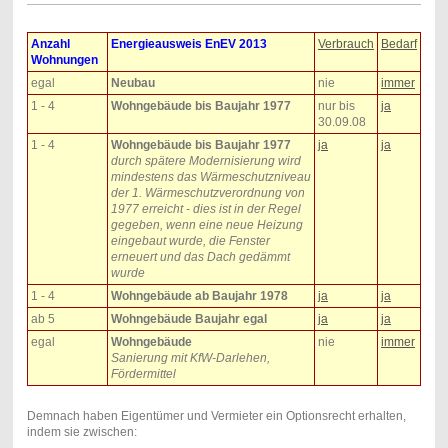
Anzahl
Energieausweis EnEV 2013
Verbrauch
Bedarf
Wohnungen
egal
Neubau
nie
immer
1 - 4
Wohngebäude bis Baujahr 1977
nur bis
ja
30.09.08
1 - 4
Wohngebäude bis Baujahr 1977
ja
ja
durch spätere Modernisierung wird
mindestens das Wärmeschutzniveau
der 1. Wärmeschutzverordnung von
1977 erreicht - dies ist in der Regel
gegeben, wenn eine neue Heizung
eingebaut wurde, die Fenster
erneuert und das Dach gedämmt
wurde
1 - 4
Wohngebäude ab Baujahr 1978
ja
ja
ab 5
Wohngebäude Baujahr egal
ja
ja
egal
Wohngebäude
nie
immer
Sanierung mit KfW-Darlehen,
Fördermittel
Demnach haben Eigentümer und Vermieter ein Optionsrecht erhalten,
indem sie zwischen: